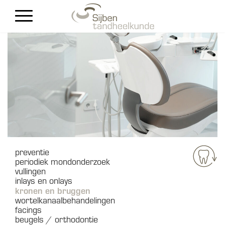
nieuwe patiënten
Contact
preventie
periodiek mondonderzoek
vullingen
inlays en onlays
kronen en bruggen
wortelkanaalbehandelingen
facings
beugels / orthodontie