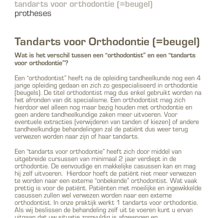
tandarts voor orthodontie (=beugel)
protheses
Tandarts voor Orthodontie (=beugel)
Wat is het verschil tussen een “orthodontist” en een “tandarts
voor orthodontie”?
Een “orthodontist” heeft na de opleiding tandheelkunde nog een 4
jarige opleiding gedaan en zich zo gespecialiseerd in orthodontie
(beugels). De titel orthodontist mag dus enkel gebruikt worden na
het afronden van dit specialisme. Een orthodontist mag zich
hierdoor wel alleen nog maar bezig houden met orthodontie en
geen andere tandheelkundige zaken meer uitvoeren. Voor
eventuele extracties (verwijderen van tanden of kiezen) of andere
tandheelkundige behandelingen zal de patiënt dus weer terug
verwezen worden naar zijn of haar tandarts.
Een “tandarts voor orthodontie” heeft zich door middel van
uitgebreide cursussen van minimaal 2 jaar verdiept in de
orthodontie. De eenvoudige en makkelijke casussen kan en mag
hij zelf uitvoeren. Hierdoor hoeft de patiënt niet meer verwezen
te worden naar een externe “onbekende” orthodontist. Wat vaak
prettig is voor de patiënt. Patiënten met moeilijke en ingewikkelde
casussen zullen wel verwezen worden naar een externe
orthodontist. In onze praktijk werkt 1 tandarts voor orthodontie.
Als wij beslissen de behandeling zelf uit te voeren kunt u ervan
uitgaan dat uw situatie zorgvuldig is afgewogen en