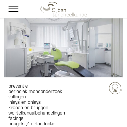
nieuwe patiënten
Contact
preventie
periodiek mondonderzoek
vullingen
inlays en onlays
kronen en bruggen
wortelkanaalbehandelingen
facings
beugels / orthodontie